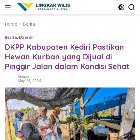
Skip
to
content
Home
Berita
Berita
,
Daerah
DKPP Kabupaten Kediri Pastikan
Hewan Kurban yang Dijual di
Pinggir Jalan dalam Kondisi Sehat
Redaksi
May 25, 2026