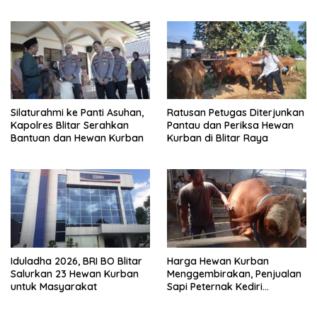
Apresiasi Kepedulian Partai
Panti Asuhan
Silaturahmi ke Panti Asuhan,
Ratusan Petugas Diterjunkan
Kapolres Blitar Serahkan
Pantau dan Periksa Hewan
Bantuan dan Hewan Kurban
Kurban di Blitar Raya
Iduladha 2026, BRI BO Blitar
Harga Hewan Kurban
Salurkan 23 Hewan Kurban
Menggembirakan, Penjualan
untuk Masyarakat
Sapi Peternak Kediri
Meningkat Tajam