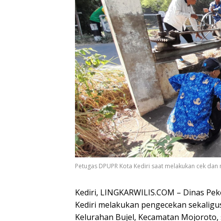
Petugas DPUPR Kota Kediri saat melakukan cek dan 
Kediri, LINGKARWILIS.COM – Dinas Pe
Kediri melakukan pengecekan sekaligus
Kelurahan Bujel, Kecamatan Mojoroto, 