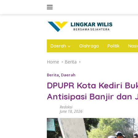
Skip
to
content
Daerah
Olahraga
Politik
Nasi
Home
Berita
Berita
,
Daerah
DPUPR Kota Kediri Buk
Antisipasi Banjir dan
Redaksi
June 18, 2026