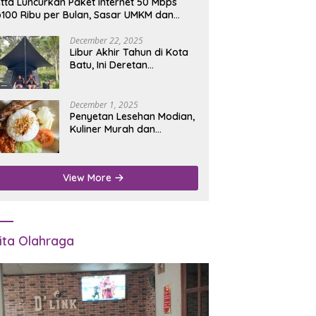
tta Luncurkan Paket Internet 50 Mbps
100 Ribu per Bulan, Sasar UMKM dan
umah Tangga
December 22, 2025
Libur Akhir Tahun di Kota
Batu, Ini Deretan
Campground Favorit untuk
Wisata Alam
December 1, 2025
Penyetan Lesehan Modian,
Kuliner Murah dan
Mengenyangkan di Depan
Kantor Disdukcapil
Nganjuk
View More
ita Olahraga