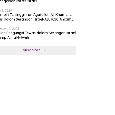
angkalan Militer Israel
 1, 2026
mpin Tertinggi Iran Ayatollah Ali Khamenei
s dalam Serangan Israel-AS, IRGC Ancam
san Tegas
mber 19, 2025
las Pengungsi Tewas dalam Serangan Israel
amp Ain al-Hilweh
View More