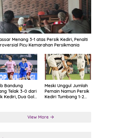
ssar Menang 3-1 atas Persik Kediri, Penalti
roversial Picu Kemarahan Persikmania
ib Bandung
Meski Unggul Jumlah
ng Telak 3-0 dari
Pemain Namun Persik
ik Kediri, Dua Gol
Kediri Tumbang 1-2
at Tendangan
dari Persis Solo
lti
View More