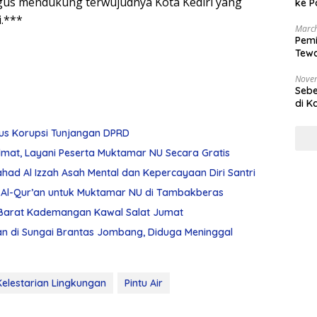
igus mendukung terwujudnya Kota Kediri yang
ke P
i.***
March
Pemi
Tewa
Bala
Nove
Sebe
di K
sus Korupsi Tunjangan DPRD
dmat, Layani Peserta Muktamar NU Secara Gratis
had Al Izzah Asah Mental dan Kepercayaan Diri Santri
Al-Qur’an untuk Muktamar NU di Tambakberas
 Barat Kademangan Kawal Salat Jumat
n di Sungai Brantas Jombang, Diduga Meninggal
Kelestarian Lingkungan
Pintu Air