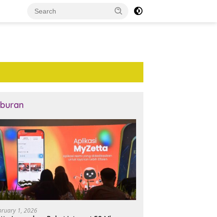
iburan
bruary 1, 2026