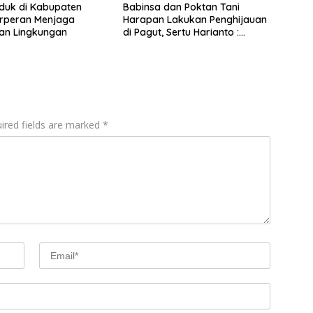
duk di Kabupaten
Babinsa dan Poktan Tani
erperan Menjaga
Harapan Lakukan Penghijauan
ian Lingkungan
di Pagut, Sertu Harianto :
Kelestarian Lingkungan
Tanggung Jawab Bersama
ired fields are marked
*