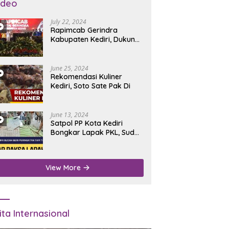
ideo
July 22, 2024
Rapimcab Gerindra
Kabupaten Kediri, Dukung
Dhito Kembali Jadi Bupati
June 25, 2024
Rekomendasi Kuliner
Kediri, Soto Sate Pak Di
June 13, 2024
Satpol PP Kota Kediri
Bongkar Lapak PKL, Sudah
Diperingatkan Tapi Tidak
Digubris
View More
ita Internasional