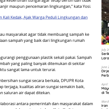
a kebersihan sungai agar tetap bersih dan tidak
anjir maupun pencemaran lingkungan,” kata Yosi.
n Kali Kedak, Ajak Warga Peduli Lingkungan dan
bau masyarakat agar tidak membuang sampah ke
laan sampah yang baik dari lingkungan rumah
July 
Seri
ngurangi penggunaan plastik sekali pakai. Sampah
Lara
Sebu
limbah yang paling banyak ditemukan di sekitar
June 
tu sangat lama untuk terurai.
Dirj
Perb
mbersihan sungai secara berkala, DPUPR Kota
April
p terjaga, kualitas aliran sungai semakin baik,
May
n saluran air dapat ditekan.
di T
March
olaborasi antara pemerintah dan masyarakat dalam
Iran