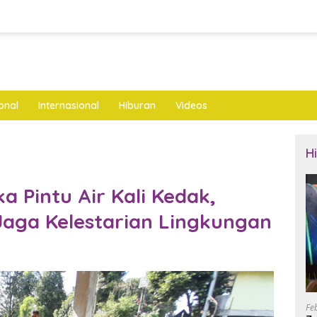
onal
Internasional
Hiburan
Videos
H
a Pintu Air Kali Kedak,
 Jaga Kelestarian Lingkungan
Fe