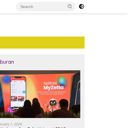
iburan
bruary 1, 2026