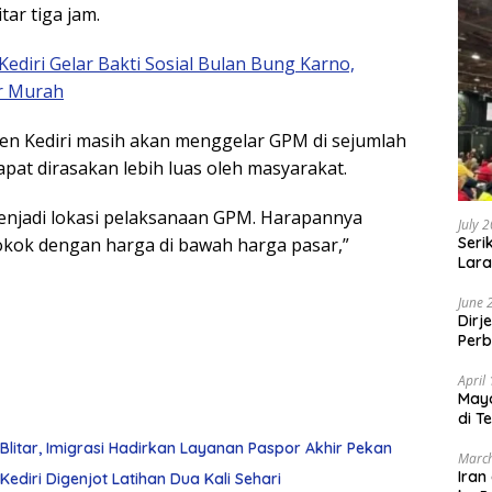
tar tiga jam.
ediri Gelar Bakti Sosial Bulan Bung Karno,
r Murah
n Kediri masih akan menggelar GPM di sejumlah
pat dirasakan lebih luas oleh masyarakat.
menjadi lokasi pelaksanaan GPM. Harapannya
July 
kok dengan harga di bawah harga pasar,”
Seri
Lara
Sebu
June 
Dirj
Perb
April
May
di T
Blitar, Imigrasi Hadirkan Layanan Paspor Akhir Pekan
March
Iran
ediri Digenjot Latihan Dua Kali Sehari