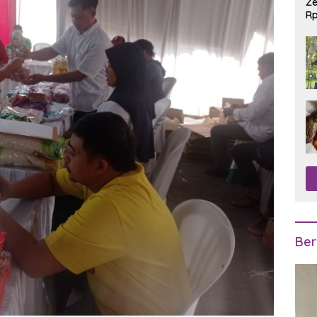
Ze
Rp
R
Ber