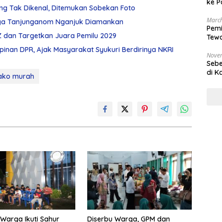
ke P
ng Tak Dikenal, Ditemukan Sobekan Foto
March
arga Tanjunganom Nganjuk Diamankan
Pemi
Z dan Targetkan Juara Pemilu 2029
Tewa
Bala
mpinan DPR, Ajak Masyarakat Syukuri Berdirinya NKRI
Nove
Sebe
di K
ako murah
 Warga Ikuti Sahur
Diserbu Warga, GPM dan