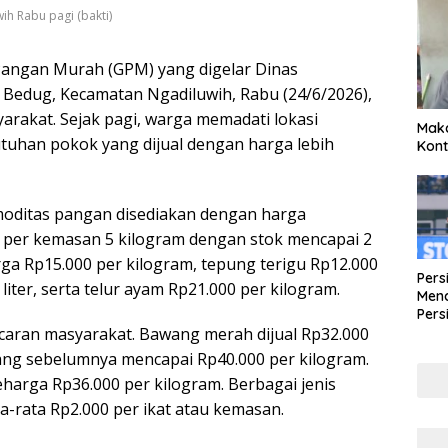
h Rabu pagi (bakti)
Pangan Murah (GPM) yang digelar Dinas
 Bedug, Kecamatan Ngadiluwih, Rabu (24/6/2026),
rakat. Sejak pagi, warga memadati lokasi
Maka
tuhan pokok yang dijual dengan harga lebih
Kont
moditas pangan disediakan dengan harga
0 per kemasan 5 kilogram dengan stok mencapai 2
harga Rp15.000 per kilogram, tepung terigu Rp12.000
Pers
liter, serta telur ayam Rp21.000 per kilogram.
Mena
Pers
ncaran masyarakat. Bawang merah dijual Rp32.000
Lew
Pena
yang sebelumnya mencapai Rp40.000 per kilogram.
arga Rp36.000 per kilogram. Berbagai jenis
a-rata Rp2.000 per ikat atau kemasan.