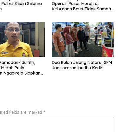
Polres Kediri Selama
Operasi Pasar Murah di
n
Kelurahan Betet Tidak Sampai
Satu Jam Sudah Habis
amadan–Idulfitri,
Dua Bulan Jelang Nataru, GPM
 Merah Putih
Jadi Incaran Ibu-Ibu Kediri
n Ngadirejo Siapkan
embako Murah
ired fields are marked
*