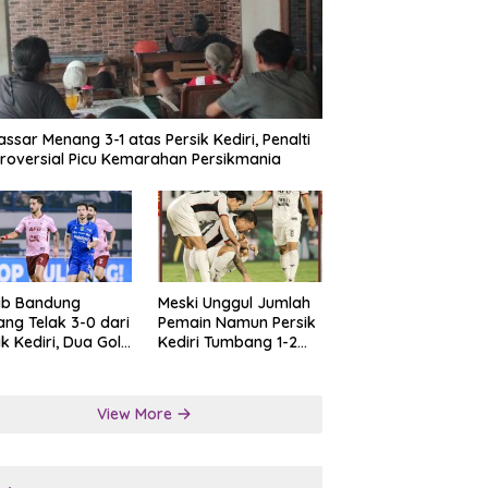
ssar Menang 3-1 atas Persik Kediri, Penalti
roversial Picu Kemarahan Persikmania
ib Bandung
Meski Unggul Jumlah
ng Telak 3-0 dari
Pemain Namun Persik
ik Kediri, Dua Gol
Kediri Tumbang 1-2
at Tendangan
dari Persis Solo
lti
View More