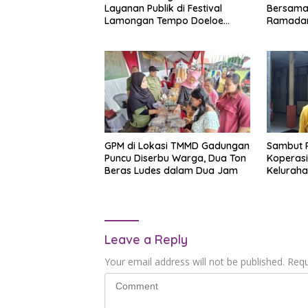
Layanan Publik di Festival
Bersama 
Lamongan Tempo Doeloe
Ramada
2026, Warga Antusias
Manfaatkan SIM dan Samsat
Keliling
GPM di Lokasi TMMD Gadungan
Sambut R
Puncu Diserbu Warga, Dua Ton
Koperasi
Beras Ludes dalam Dua Jam
Keluraha
Paket S
Leave a Reply
Your email address will not be published.
Requ