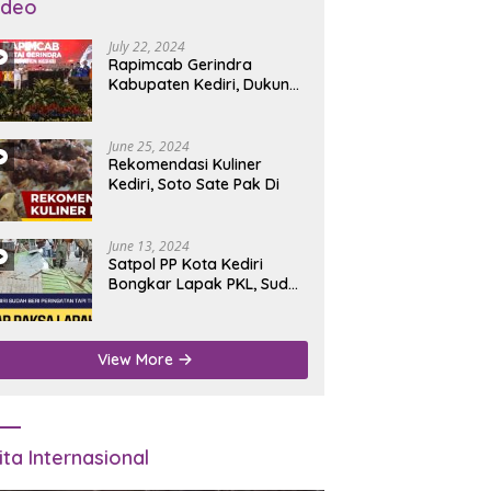
ideo
July 22, 2024
Rapimcab Gerindra
Kabupaten Kediri, Dukung
Dhito Kembali Jadi Bupati
June 25, 2024
Rekomendasi Kuliner
Kediri, Soto Sate Pak Di
June 13, 2024
Satpol PP Kota Kediri
Bongkar Lapak PKL, Sudah
Diperingatkan Tapi Tidak
Digubris
View More
ita Internasional