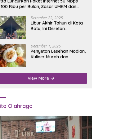
tta Luncurkan Paket Internet 50 Mbps
100 Ribu per Bulan, Sasar UMKM dan
umah Tangga
December 22, 2025
Libur Akhir Tahun di Kota
Batu, Ini Deretan
Campground Favorit untuk
Wisata Alam
December 1, 2025
Penyetan Lesehan Modian,
Kuliner Murah dan
Mengenyangkan di Depan
Kantor Disdukcapil
Nganjuk
View More
ita Olahraga