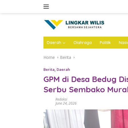
Skip
to
content
Daerah
Olahraga
Politik
Nasi
Home
Berita
Berita
,
Daerah
GPM di Desa Bedug D
Serbu Sembako Mura
Redaksi
June 24, 2026