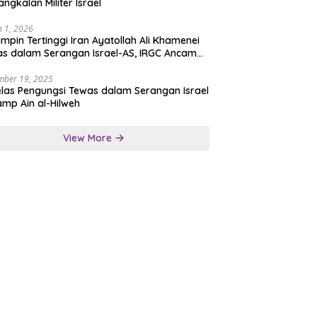
angkalan Militer Israel
 1, 2026
mpin Tertinggi Iran Ayatollah Ali Khamenei
s dalam Serangan Israel-AS, IRGC Ancam
san Tegas
mber 19, 2025
las Pengungsi Tewas dalam Serangan Israel
amp Ain al-Hilweh
View More