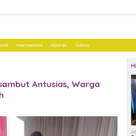
onal
Internasional
Hiburan
Videos
H
isambut Antusias, Warga
h
Fe