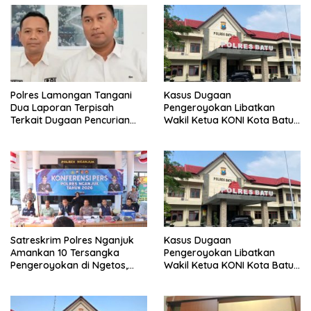
Polres Lamongan Tangani
Kasus Dugaan
Dua Laporan Terpisah
Pengeroyokan Libatkan
Terkait Dugaan Pencurian
Wakil Ketua KONI Kota Batu,
Besi dan Pengeroyokan di
Penetapan Status Tunggu
Ruko Ababil
Hasil Gelar Perkara
Satreskrim Polres Nganjuk
Kasus Dugaan
Amankan 10 Tersangka
Pengeroyokan Libatkan
Pengeroyokan di Ngetos,
Wakil Ketua KONI Kota Batu
Delapan di Antaranya Anak
Naik ke Tahap Penyidikan
Berhadapan dengan Hukum