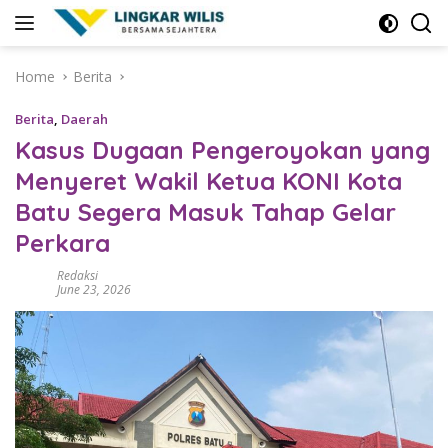
Skip
to
content
Home
Berita
Berita
,
Daerah
Kasus Dugaan Pengeroyokan yang
Menyeret Wakil Ketua KONI Kota
Batu Segera Masuk Tahap Gelar
Perkara
Redaksi
June 23, 2026