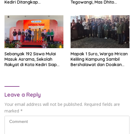
Kediri Ditangkap
Tegowangi, Mas Dhito
Satresnarkoba Polres
Tegaskan Budaya Jadi
Nganjuk
Jembatan Toleransi
Sebanyak 192 Siswa Mulai
Mapak 1 Suro, Warga Mrican
Masuk Asrama, Sekolah
Keliling Kampung Sambil
Rakyat di Kota Kediri Siap
Bershalawat dan Doakan
Beroperasi
Keselamatan Kota Kediri
Leave a Reply
Your email address will not be published.
Required fields are
marked
*