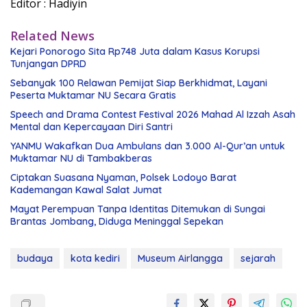
Editor : Hadiyin
Related News
Kejari Ponorogo Sita Rp748 Juta dalam Kasus Korupsi
Tunjangan DPRD
Sebanyak 100 Relawan Pemijat Siap Berkhidmat, Layani
Peserta Muktamar NU Secara Gratis
Speech and Drama Contest Festival 2026 Mahad Al Izzah Asah
Mental dan Kepercayaan Diri Santri
YANMU Wakafkan Dua Ambulans dan 3.000 Al-Qur’an untuk
Muktamar NU di Tambakberas
Ciptakan Suasana Nyaman, Polsek Lodoyo Barat
Kademangan Kawal Salat Jumat
Mayat Perempuan Tanpa Identitas Ditemukan di Sungai
Brantas Jombang, Diduga Meninggal Sepekan
budaya
kota kediri
Museum Airlangga
sejarah