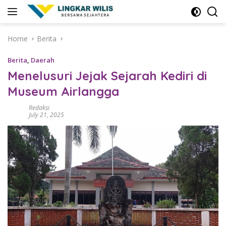
Skip
to
content
Home
Berita
Berita
,
Daerah
Menelusuri Jejak Sejarah Kediri di
Museum Airlangga
Redaksi
July 21, 2025