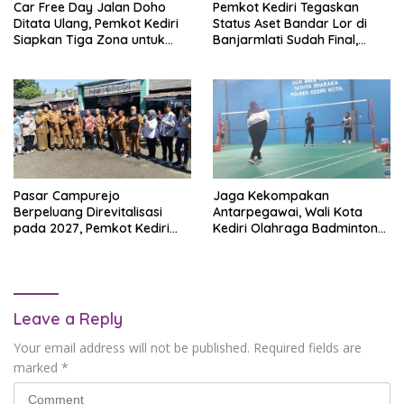
Car Free Day Jalan Doho
Pemkot Kediri Tegaskan
Ditata Ulang, Pemkot Kediri
Status Aset Bandar Lor di
Siapkan Tiga Zona untuk
Banjarmlati Sudah Final,
Layanan Publik dan UMKM
Mengacu Putusan MA yang
Inkrah
Pasar Campurejo
Jaga Kekompakan
Berpeluang Direvitalisasi
Antarpegawai, Wali Kota
pada 2027, Pemkot Kediri
Kediri Olahraga Badminton
Jemput Dukungan
Bersama
Pemerintah Pusat
Leave a Reply
Your email address will not be published.
Required fields are
marked
*