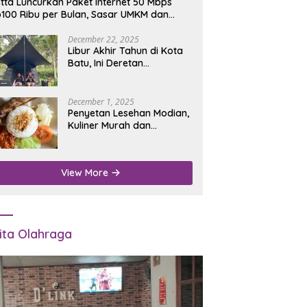
tta Luncurkan Paket Internet 50 Mbps
100 Ribu per Bulan, Sasar UMKM dan
umah Tangga
December 22, 2025
Libur Akhir Tahun di Kota
Batu, Ini Deretan
Campground Favorit untuk
Wisata Alam
December 1, 2025
Penyetan Lesehan Modian,
Kuliner Murah dan
Mengenyangkan di Depan
Kantor Disdukcapil
Nganjuk
View More
ita Olahraga