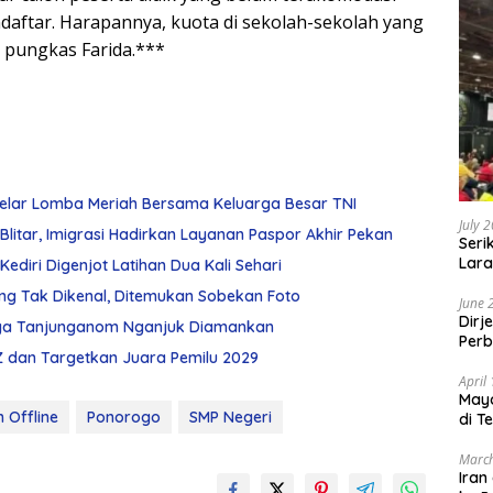
ndaftar. Harapannya, kuota di sekolah-sekolah yang
 pungkas Farida.***
Gelar Lomba Meriah Bersama Keluarga Besar TNI
July 
Blitar, Imigrasi Hadirkan Layanan Paspor Akhir Pekan
Seri
Lara
ediri Digenjot Latihan Dua Kali Sehari
Sebu
ng Tak Dikenal, Ditemukan Sobekan Foto
June 
Dirj
arga Tanjunganom Nganjuk Diamankan
Perb
Z dan Targetkan Juara Pemilu 2029
April
May
 Offline
Ponorogo
SMP Negeri
di T
March
Iran