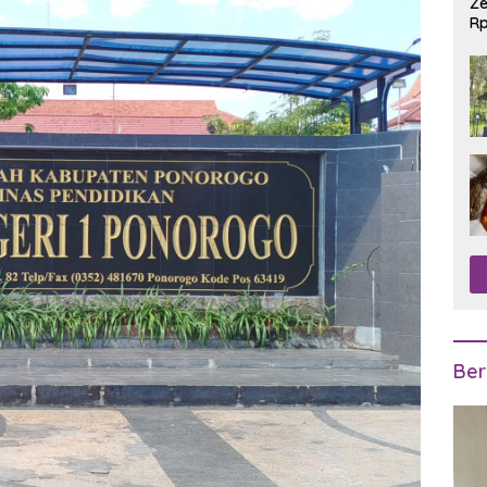
Ze
Rp
R
Ber