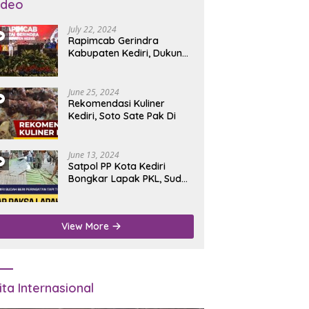
ideo
July 22, 2024
Rapimcab Gerindra
Kabupaten Kediri, Dukung
Dhito Kembali Jadi Bupati
June 25, 2024
Rekomendasi Kuliner
Kediri, Soto Sate Pak Di
June 13, 2024
Satpol PP Kota Kediri
Bongkar Lapak PKL, Sudah
Diperingatkan Tapi Tidak
Digubris
View More
ita Internasional