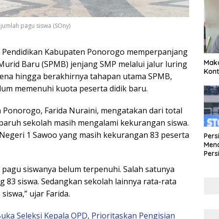
 jumlah pagu siswa (SOny)
s Pendidikan Kabupaten Ponorogo memperpanjang
Maka
rid Baru (SPMB) jenjang SMP melalui jalur luring
Kont
 karena hingga berakhirnya tahapan utama SPMB,
lum memenuhi kuota peserta didik baru.
 Ponorogo, Farida Nuraini, mengatakan dari total
paruh sekolah masih mengalami kekurangan siswa.
P Negeri 1 Sawoo yang masih kekurangan 83 peserta
Pers
Mena
Pers
Lew
 pagu siswanya belum terpenuhi. Salah satunya
Pena
 83 siswa. Sedangkan sekolah lainnya rata-rata
iswa,” ujar Farida.
a Seleksi Kepala OPD, Prioritaskan Pengisian