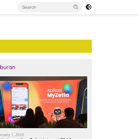
iburan
bruary 1, 2026