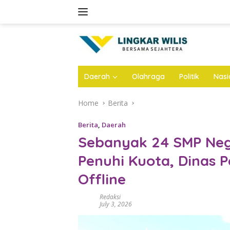
Skip
to
content
Daerah
Olahraga
Politik
Nasi
Home
Berita
Berita
,
Daerah
Sebanyak 24 SMP Neg
Penuhi Kuota, Dinas 
Offline
Redaksi
July 3, 2026