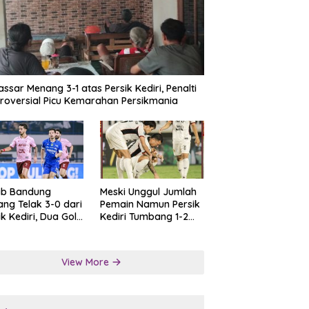
ssar Menang 3-1 atas Persik Kediri, Penalti
roversial Picu Kemarahan Persikmania
ib Bandung
Meski Unggul Jumlah
ng Telak 3-0 dari
Pemain Namun Persik
ik Kediri, Dua Gol
Kediri Tumbang 1-2
at Tendangan
dari Persis Solo
lti
View More