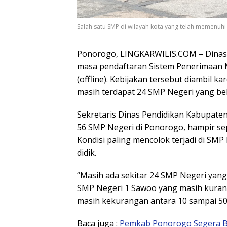
Salah satu SMP di wilayah kota yang telah memenuhi
Ponorogo, LINGKARWILIS.COM – Dina
masa pendaftaran Sistem Penerimaan Mu
(offline). Kebijakan tersebut diambil
masih terdapat 24 SMP Negeri yang be
Sekretaris Dinas Pendidikan Kabupaten
56 SMP Negeri di Ponorogo, hampir se
Kondisi paling mencolok terjadi di SM
didik.
“Masih ada sekitar 24 SMP Negeri yang
SMP Negeri 1 Sawoo yang masih kurang
masih kekurangan antara 10 sampai 50 s
Baca juga :
Pemkab Ponorogo Segera Buk