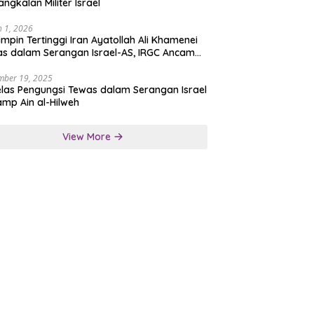
angkalan Militer Israel
 1, 2026
mpin Tertinggi Iran Ayatollah Ali Khamenei
s dalam Serangan Israel-AS, IRGC Ancam
san Tegas
mber 19, 2025
las Pengungsi Tewas dalam Serangan Israel
amp Ain al-Hilweh
View More