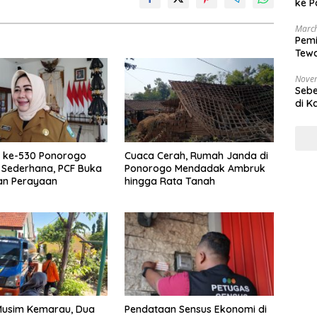
ke P
March
Pemi
Tewa
Bala
Nove
Sebe
di K
i ke-530 Ponorogo
Cuaca Cerah, Rumah Janda di
 Sederhana, PCF Buka
Ponorogo Mendadak Ambruk
an Perayaan
hingga Rata Tanah
Musim Kemarau, Dua
Pendataan Sensus Ekonomi di