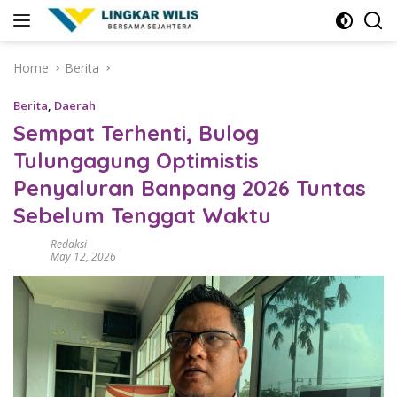
Skip
to
content
Home
Berita
Berita
,
Daerah
Sempat Terhenti, Bulog
Tulungagung Optimistis
Penyaluran Banpang 2026 Tuntas
Sebelum Tenggat Waktu
Redaksi
May 12, 2026