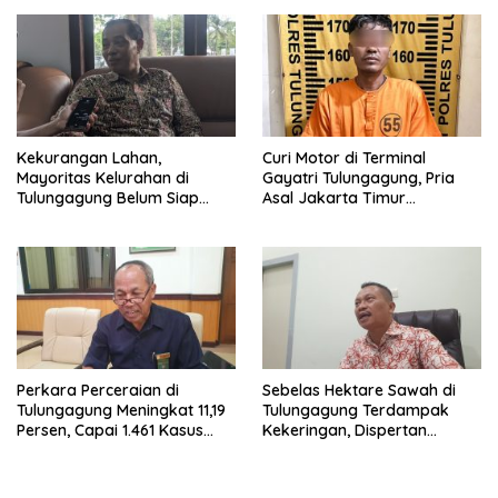
Kekurangan Lahan,
Curi Motor di Terminal
Mayoritas Kelurahan di
Gayatri Tulungagung, Pria
Tulungagung Belum Siap
Asal Jakarta Timur
Bangun Gerai KDKMP
Ditangkap di Tawangmangu
Perkara Perceraian di
Sebelas Hektare Sawah di
Tulungagung Meningkat 11,19
Tulungagung Terdampak
Persen, Capai 1.461 Kasus
Kekeringan, Dispertan
dalam Enam Bulan
Lakukan Pompanisasi