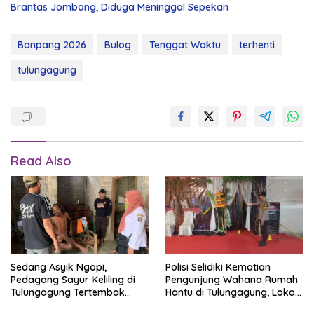
Brantas Jombang, Diduga Meninggal Sepekan
Banpang 2026
Bulog
Tenggat Waktu
terhenti
tulungagung
Read Also
Sedang Asyik Ngopi,
Polisi Selidiki Kematian
Pedagang Sayur Keliling di
Pengunjung Wahana Rumah
Tulungagung Tertembak
Hantu di Tulungagung, Lokasi
Senapan Angin
Ditutup Sementara