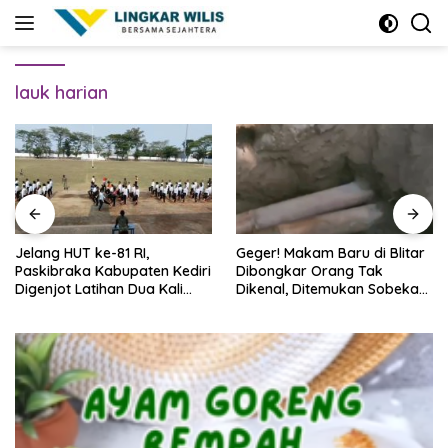
Skip
to
content
lauk harian
Jelang HUT ke-81 RI,
Geger! Makam Baru di Blitar
Paskibraka Kabupaten Kediri
Dibongkar Orang Tak
Digenjot Latihan Dua Kali
Dikenal, Ditemukan Sobekan
Sehari
Foto