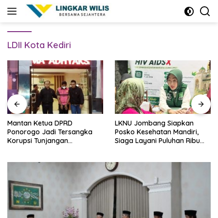
Skip
to
content
LDII Kota Kediri
Mantan Ketua DPRD
LKNU Jombang Siapkan
Ponorogo Jadi Tersangka
Posko Kesehatan Mandiri,
Korupsi Tunjangan
Siaga Layani Puluhan Ribu
Perumahan Dewan
Muktamirin