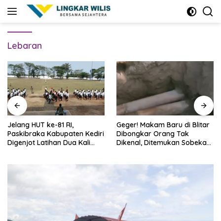
Skip
to
content
Lebaran
Jelang HUT ke-81 RI,
Geger! Makam Baru di Blitar
Paskibraka Kabupaten Kediri
Dibongkar Orang Tak
Digenjot Latihan Dua Kali
Dikenal, Ditemukan Sobekan
Sehari
Foto