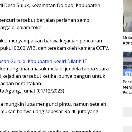
di Desa Suluk, Kecamatan Dolopo, Kabupaten
encuri tersebut berjalan perlahan sambil
rga di dalam toko.
Maka
bako, menyampaikan bahwa kejadian pencurian
Kont
r pukul 02.00 WIB, dan terekam oleh kamera CCTV.
san Guru di Kabupaten Kediri Dilatih IT
emungkinan masuk melalui jendela tanpa suara
i kejadian tersebut ketika ibunya bangun untuk
Pers
adaan berantakan.
Mena
ata Agung, Jumat (01/12/2023)
Pers
Lew
Pena
a mungkin lupa mengunci pintu, namun setelah
emukan bahwa uang sebesar Rp 40 juta yang