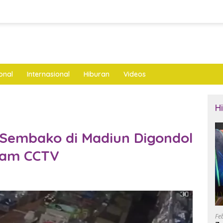
onal
Internasional
Hiburan
Videos
H
 Sembako di Madiun Digondol
ekam CCTV
Fe