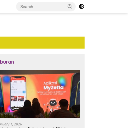
iburan
bruary 1, 2026