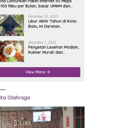
tta Luncurkan Paket Internet 50 Mbps
100 Ribu per Bulan, Sasar UMKM dan
umah Tangga
December 22, 2025
Libur Akhir Tahun di Kota
Batu, Ini Deretan
Campground Favorit untuk
Wisata Alam
December 1, 2025
Penyetan Lesehan Modian,
Kuliner Murah dan
Mengenyangkan di Depan
Kantor Disdukcapil
Nganjuk
View More
ita Olahraga