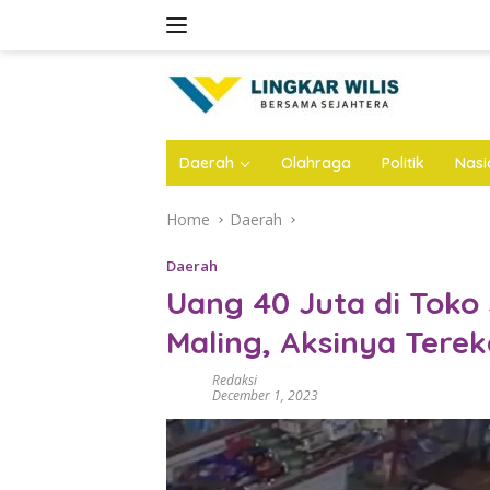
Skip
to
content
Daerah
Olahraga
Politik
Nasi
Home
Daerah
Daerah
Uang 40 Juta di Toko
Maling, Aksinya Ter
Redaksi
December 1, 2023