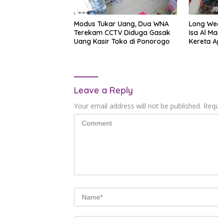
Modus Tukar Uang, Dua WNA
Long Wee
Terekam CCTV Diduga Gasak
Isa Al M
Uang Kasir Toko di Ponorogo
Kereta A
Tembus B
Leave a Reply
Your email address will not be published.
Requ