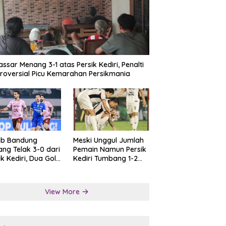
ssar Menang 3-1 atas Persik Kediri, Penalti
roversial Picu Kemarahan Persikmania
ib Bandung
Meski Unggul Jumlah
ng Telak 3-0 dari
Pemain Namun Persik
ik Kediri, Dua Gol
Kediri Tumbang 1-2
at Tendangan
dari Persis Solo
lti
View More