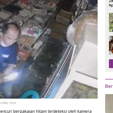
Ze
Rp
R
Ber
toko. (rio)
encuri berpakaian hitam terdeteksi oleh kamera