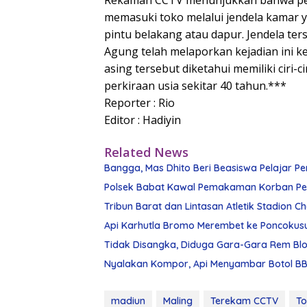
Rekaman CCTV menunjukkan bahwa pel
memasuki toko melalui jendela kamar y
pintu belakang atau dapur. Jendela te
Agung telah melaporkan kejadian ini k
asing tersebut diketahui memiliki ciri
perkiraan usia sekitar 40 tahun.***
Reporter : Rio
Editor : Hadiyin
Related News
Bangga, Mas Dhito Beri Beasiswa Pelajar Pe
Polsek Babat Kawal Pemakaman Korban Pe
Tribun Barat dan Lintasan Atletik Stadion 
Api Karhutla Bromo Merembet ke Poncokus
Tidak Disangka, Diduga Gara-Gara Rem Blon
Nyalakan Kompor, Api Menyambar Botol BBM
madiun
Maling
Terekam CCTV
T