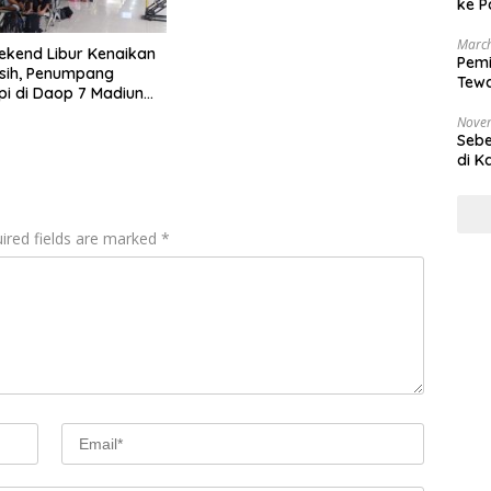
ke P
March
kend Libur Kenaikan
Pemi
asih, Penumpang
Tewa
pi di Daop 7 Madiun
Bala
elasan Ribu per Hari
Nove
Sebe
di K
ired fields are marked
*