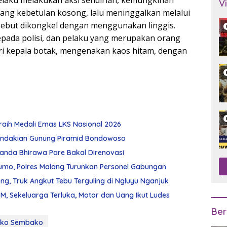
aku melakukan aksi sendirian, kemungkinan
V
ang kebetulan kosong, lalu meninggalkan melalui
rsebut dikongkel dengan menggunakan linggis.
epada polisi, dan pelaku yang merupakan orang
-ciri kepala botak, mengenakan kaos hitam, dengan
raih Medali Emas LKS Nasional 2026
ndakian Gunung Piramid Bondowoso
Chanda Bhirawa Pare Bakal Direnovasi
umo, Polres Malang Turunkan Personel Gabungan
g, Truk Angkut Tebu Terguling di Ngluyu Nganjuk
, Sekeluarga Terluka, Motor dan Uang Ikut Ludes
Ber
oko Sembako