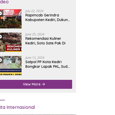
ideo
July 22, 2024
Rapimcab Gerindra
Kabupaten Kediri, Dukung
Dhito Kembali Jadi Bupati
June 25, 2024
Rekomendasi Kuliner
Kediri, Soto Sate Pak Di
June 13, 2024
Satpol PP Kota Kediri
Bongkar Lapak PKL, Sudah
Diperingatkan Tapi Tidak
Digubris
View More
ita Internasional