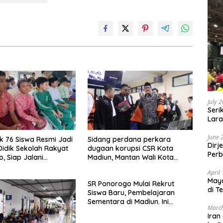
July 
Seri
Lara
Sebu
June 
 76 Siswa Resmi Jadi
Sidang perdana perkara
Dirj
Didik Sekolah Rakyat
dugaan korupsi CSR Kota
Perb
, Siap Jalani
Madiun, Mantan Wali Kota
an Berasrama di
Maidi Didampingi 6 Penasehat
April
Hukum
May
SR Ponorogo Mulai Rekrut
di T
Siswa Baru, Pembelajaran
Sementara di Madiun. Ini
March
Alasannya
Iran