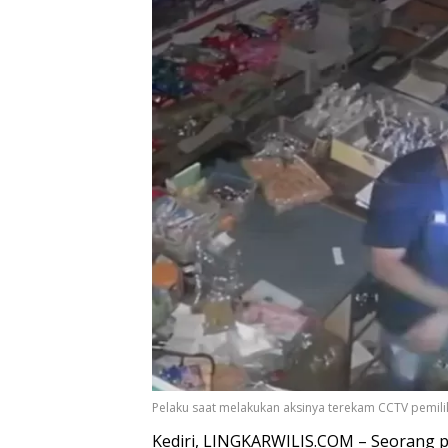
Pelaku saat melakukan aksinya terekam CCTV pemilik 
Kediri, LINGKARWILIS.COM – Seorang p