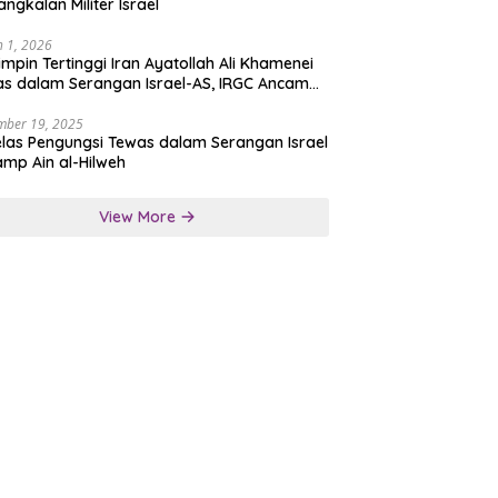
angkalan Militer Israel
 1, 2026
mpin Tertinggi Iran Ayatollah Ali Khamenei
s dalam Serangan Israel-AS, IRGC Ancam
san Tegas
mber 19, 2025
las Pengungsi Tewas dalam Serangan Israel
amp Ain al-Hilweh
View More