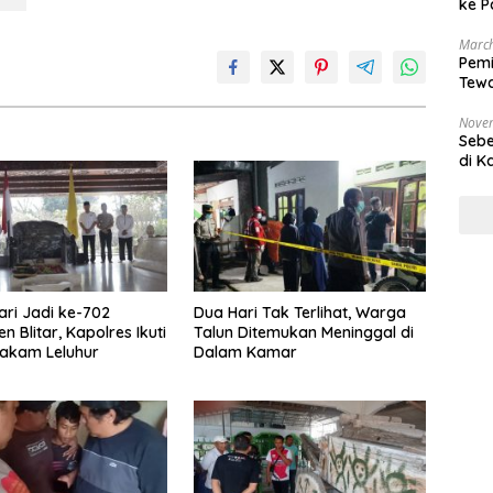
ke P
March
Pemi
Tewa
Bala
Nove
Sebe
di K
ari Jadi ke-702
Dua Hari Tak Terlihat, Warga
 Blitar, Kapolres Ikuti
Talun Ditemukan Meninggal di
akam Leluhur
Dalam Kamar