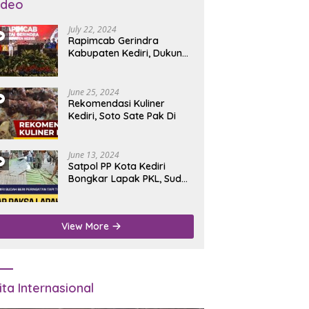
ideo
July 22, 2024
Rapimcab Gerindra
Kabupaten Kediri, Dukung
Dhito Kembali Jadi Bupati
June 25, 2024
Rekomendasi Kuliner
Kediri, Soto Sate Pak Di
June 13, 2024
Satpol PP Kota Kediri
Bongkar Lapak PKL, Sudah
Diperingatkan Tapi Tidak
Digubris
View More
ita Internasional