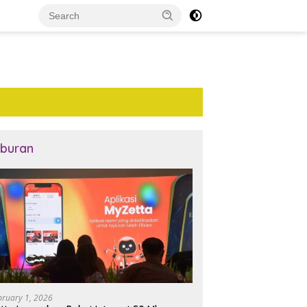
iburan
bruary 1, 2026