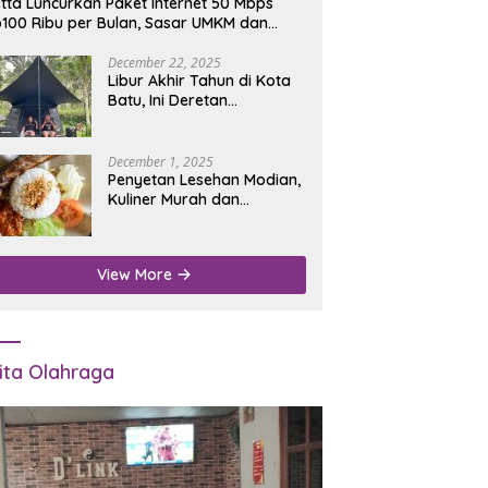
tta Luncurkan Paket Internet 50 Mbps
100 Ribu per Bulan, Sasar UMKM dan
umah Tangga
December 22, 2025
Libur Akhir Tahun di Kota
Batu, Ini Deretan
Campground Favorit untuk
Wisata Alam
December 1, 2025
Penyetan Lesehan Modian,
Kuliner Murah dan
Mengenyangkan di Depan
Kantor Disdukcapil
Nganjuk
View More
ita Olahraga