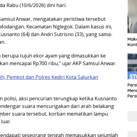
 Rabu (10/6/2026) dini hari.
 Samsul Anwar, mengatakan peristiwa tersebut
sa Modangan, Kecamatan Nglegok. Dalam kasus ini,
usnanto (64) dan Andri Sutrisno (33), yang sama-
Maka
n.
Kont
n berupa tujuh ekor ayam yang dimasukkan ke
akan mencapai Rp700 ribu,” ujar AKP Samsul Anwar.
h, Pemkot dan Polres Kediri Kota Salurkan
Pers
Mena
Pers
polisi, aksi pencurian terungkap ketika Kusnanto
Lew
endengar suara mencurigakan dari arah belakang
Pena
ber suara tersebut, korban mematikan lampu
luar.
mendapati seseorang tengah memasukkan sejumlah