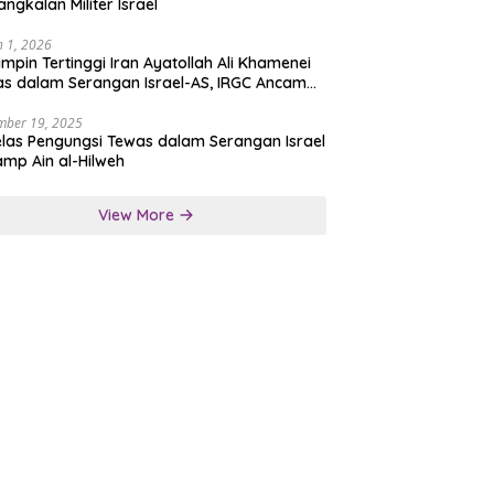
angkalan Militer Israel
 1, 2026
mpin Tertinggi Iran Ayatollah Ali Khamenei
s dalam Serangan Israel-AS, IRGC Ancam
san Tegas
mber 19, 2025
las Pengungsi Tewas dalam Serangan Israel
amp Ain al-Hilweh
View More