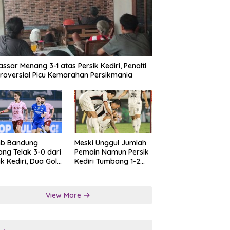
ssar Menang 3-1 atas Persik Kediri, Penalti
roversial Picu Kemarahan Persikmania
ib Bandung
Meski Unggul Jumlah
ng Telak 3-0 dari
Pemain Namun Persik
ik Kediri, Dua Gol
Kediri Tumbang 1-2
at Tendangan
dari Persis Solo
lti
View More