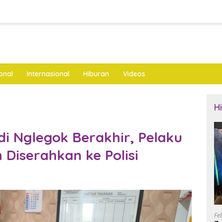
onal
Internasional
Hiburan
Videos
H
di Nglegok Berakhir, Pelaku
Diserahkan ke Polisi
Fe