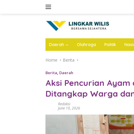
Skip
to
content
Daerah
Olahraga
Politik
Nasi
Home
Berita
Berita
,
Daerah
Aksi Pencurian Ayam 
Ditangkap Warga dan 
Redaksi
June 10, 2026