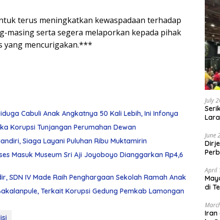
untuk terus meningkatkan kewaspadaan terhadap
ing-masing serta segera melaporkan kepada pihak
as yang mencurigakan.***
July 
Seri
duga Cabuli Anak Angkatnya 50 Kali Lebih, Ini Infonya
Lara
Sebu
gka Korupsi Tunjangan Perumahan Dewan
June 
diri, Siaga Layani Puluhan Ribu Muktamirin
Dirj
Perb
ses Masuk Museum Sri Aji Joyoboyo Dianggarkan Rp4,6
April
ir, SDN IV Made Raih Penghargaan Sekolah Ramah Anak
May
di T
 Bakalanpule, Terkait Korupsi Gedung Pemkab Lamongan
March
Iran
isi