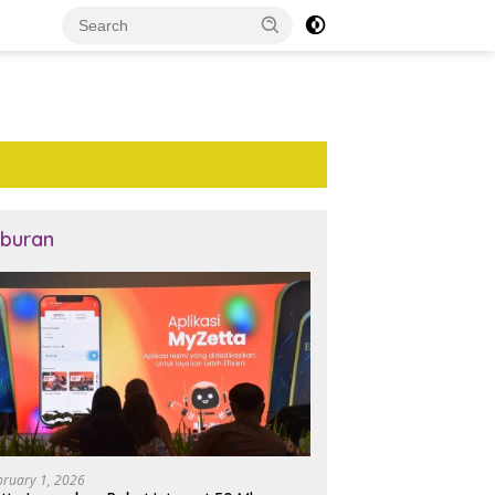
iburan
bruary 1, 2026