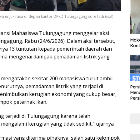
si unjuk rasa di depan kantor DPRD Tulungagung sore tadi (isal)
iansi Mahasiswa Tulungagung menggelar aksi
Maka
ngagung, Rabu (24/6/2026). Dalam aksi tersebut,
Kont
nya 13 tuntutan kepada pemerintah daerah dan
utama mengenai dampak pemadaman listrik yang
 mengatakan sekitar 200 mahasiswa turut ambil
nurutnya, pemadaman listrik yang terjadi di
Pers
Mena
menimbulkan kerugian ekonomi yang cukup besar,
Pers
mpok peternak ikan.
Lew
Pena
g terjadi di Tulungagung karena telah
ngalami kerugian yang tidak sedikit,” ujarnya.
masi yang diterima pihaknya, salah satu kelompok