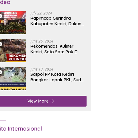
ideo
July 22, 2024
Rapimcab Gerindra
Kabupaten Kediri, Dukung
Dhito Kembali Jadi Bupati
June 25, 2024
Rekomendasi Kuliner
Kediri, Soto Sate Pak Di
June 13, 2024
Satpol PP Kota Kediri
Bongkar Lapak PKL, Sudah
Diperingatkan Tapi Tidak
Digubris
View More
ita Internasional