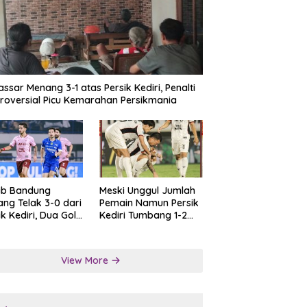
ssar Menang 3-1 atas Persik Kediri, Penalti
roversial Picu Kemarahan Persikmania
ib Bandung
Meski Unggul Jumlah
ng Telak 3-0 dari
Pemain Namun Persik
ik Kediri, Dua Gol
Kediri Tumbang 1-2
at Tendangan
dari Persis Solo
lti
View More