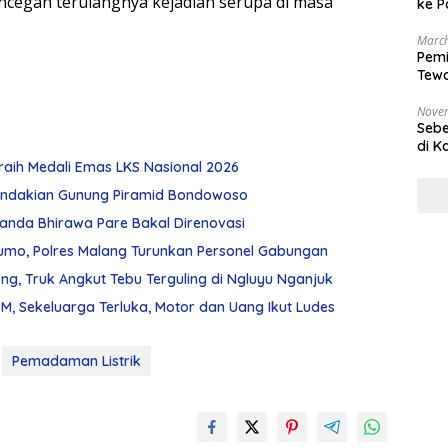
encegah terulangnya kejadian serupa di masa
ke P
March
Pemi
Tewa
Bala
Nove
Sebe
di K
raih Medali Emas LKS Nasional 2026
ndakian Gunung Piramid Bondowoso
Chanda Bhirawa Pare Bakal Direnovasi
umo, Polres Malang Turunkan Personel Gabungan
g, Truk Angkut Tebu Terguling di Ngluyu Nganjuk
, Sekeluarga Terluka, Motor dan Uang Ikut Ludes
Pemadaman Listrik