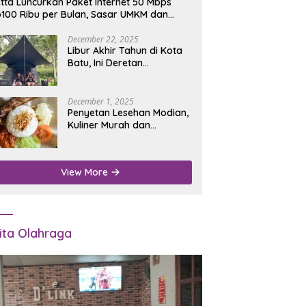
tta Luncurkan Paket Internet 50 Mbps
100 Ribu per Bulan, Sasar UMKM dan
umah Tangga
December 22, 2025
Libur Akhir Tahun di Kota
Batu, Ini Deretan
Campground Favorit untuk
Wisata Alam
December 1, 2025
Penyetan Lesehan Modian,
Kuliner Murah dan
Mengenyangkan di Depan
Kantor Disdukcapil
Nganjuk
View More
ita Olahraga