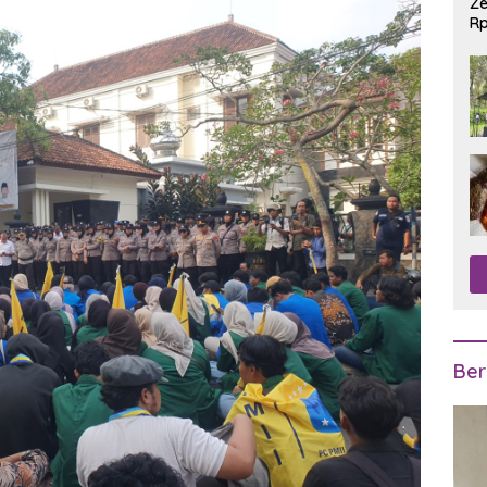
Ze
Rp
R
Ber