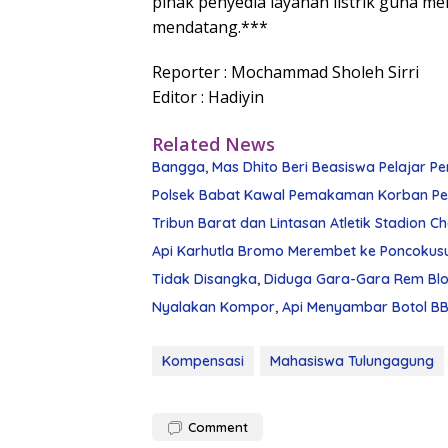
pihak penyedia layanan listrik guna m
mendatang.***
Reporter : Mochammad Sholeh Sirri
Editor : Hadiyin
Related News
Bangga, Mas Dhito Beri Beasiswa Pelajar Pe
Polsek Babat Kawal Pemakaman Korban Pe
Tribun Barat dan Lintasan Atletik Stadion 
Api Karhutla Bromo Merembet ke Poncokus
Tidak Disangka, Diduga Gara-Gara Rem Blon
Nyalakan Kompor, Api Menyambar Botol BBM
Kompensasi
Mahasiswa Tulungagung
Comment