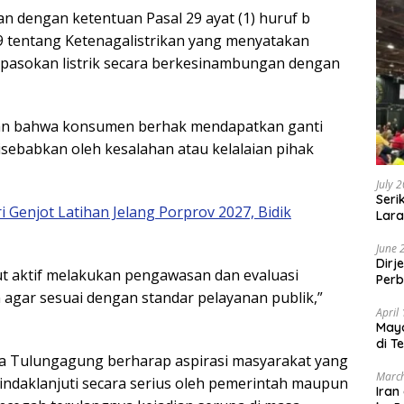
an dengan ketentuan Pasal 29 ayat (1) huruf b
tentang Ketenagalistrikan yang menyatakan
asokan listrik secara berkesinambungan dengan
tkan bahwa konsumen berhak mendapatkan ganti
isebabkan oleh kesalahan atau kelalaian pihak
July 
Seri
i Genjot Latihan Jelang Porprov 2027, Bidik
Lara
Sebu
June 
Dirj
t aktif melakukan pengawasan dan evaluasi
Perb
n agar sesuai dengan standar pelayanan publik,”
April
May
di T
swa Tulungagung berharap aspirasi masyarakat yang
March
indaklanjuti secara serius oleh pemerintah maupun
Iran