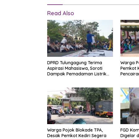
Read Also
DPRD Tulungagung Terima
Warga Po
Aspirasi Mahasiswa, Soroti
Pemkot K
Dampak Pemadaman Listrik
Pencair
hingga Evaluasi Program MBG
Klotok
Warga Pojok Blokade TPA,
FGD Kom
Desak Pemkot Kediri Segera
Digelar 