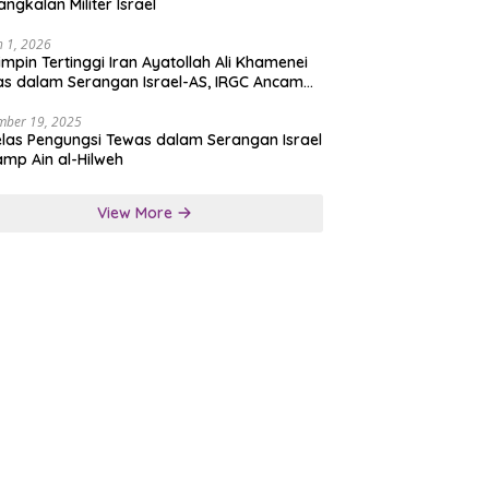
angkalan Militer Israel
 1, 2026
mpin Tertinggi Iran Ayatollah Ali Khamenei
s dalam Serangan Israel-AS, IRGC Ancam
san Tegas
mber 19, 2025
las Pengungsi Tewas dalam Serangan Israel
amp Ain al-Hilweh
View More