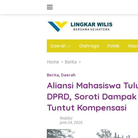
Skip
to
content
Daerah
Olahraga
Politik
Nasi
Home
Berita
Berita
,
Daerah
Aliansi Mahasiswa Tul
DPRD, Soroti Dampak
Tuntut Kompensasi
Redaksi
June 24, 2026