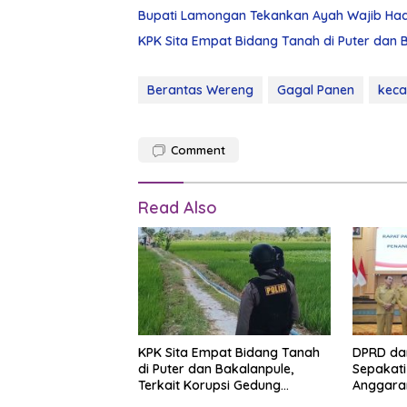
Bupati Lamongan Tekankan Ayah Wajib Had
KPK Sita Empat Bidang Tanah di Puter dan
Berantas Wereng
Gagal Panen
kec
Comment
Read Also
KPK Sita Empat Bidang Tanah
DPRD da
di Puter dan Bakalanpule,
Sepakati
Terkait Korupsi Gedung
Anggaran
Pemkab Lamongan
Pembang