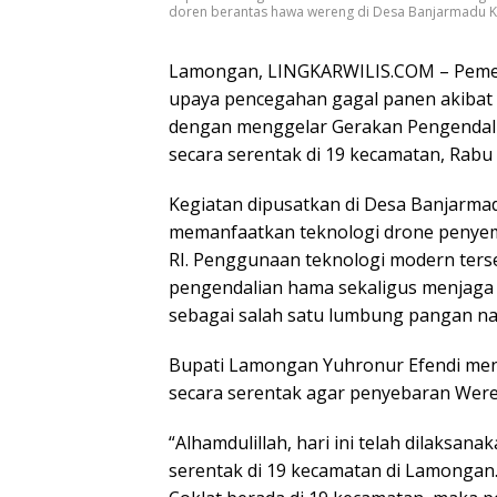
doren berantas hawa wereng di Desa Banjarmadu K
Lamongan, LINGKARWILIS.COM – Peme
upaya pencegahan gagal panen akibat
dengan menggelar Gerakan Pengendal
secara serentak di 19 kecamatan, Rabu 
Kegiatan dipusatkan di Desa Banjarm
memanfaatkan teknologi drone penyem
RI. Penggunaan teknologi modern ters
pengendalian hama sekaligus menjaga 
sebagai salah satu lumbung pangan na
Bupati Lamongan Yuhronur Efendi men
secara serentak agar penyebaran Were
“Alhamdulillah, hari ini telah dilaksa
serentak di 19 kecamatan di Lamongan