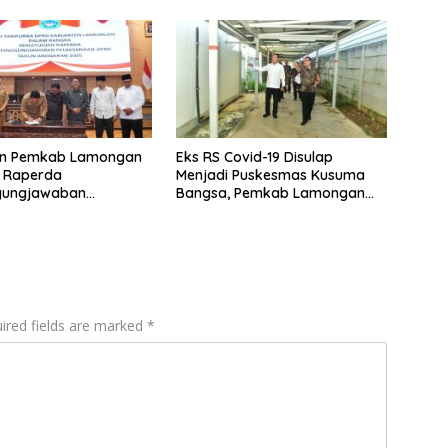
Venjet
n Pemkab Lamongan
Eks RS Covid-19 Disulap
i Raperda
Menjadi Puskesmas Kusuma
gungjawaban
Bangsa, Pemkab Lamongan
naan APBD 2025
Perluas Akses Layanan
Kesehatan
ired fields are marked
*