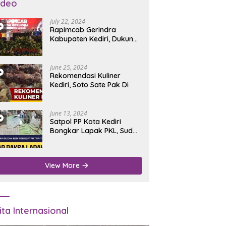
ideo
July 22, 2024
Rapimcab Gerindra
Kabupaten Kediri, Dukung
Dhito Kembali Jadi Bupati
June 25, 2024
Rekomendasi Kuliner
Kediri, Soto Sate Pak Di
June 13, 2024
Satpol PP Kota Kediri
Bongkar Lapak PKL, Sudah
Diperingatkan Tapi Tidak
Digubris
View More
ita Internasional