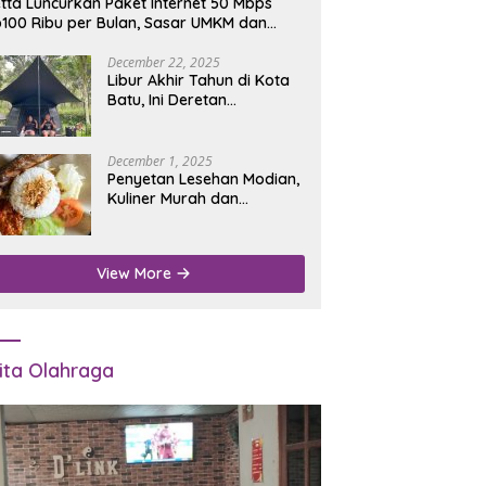
tta Luncurkan Paket Internet 50 Mbps
100 Ribu per Bulan, Sasar UMKM dan
umah Tangga
December 22, 2025
Libur Akhir Tahun di Kota
Batu, Ini Deretan
Campground Favorit untuk
Wisata Alam
December 1, 2025
Penyetan Lesehan Modian,
Kuliner Murah dan
Mengenyangkan di Depan
Kantor Disdukcapil
Nganjuk
View More
ita Olahraga