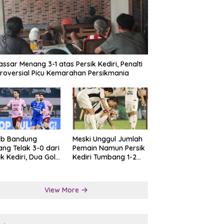
ssar Menang 3-1 atas Persik Kediri, Penalti
roversial Picu Kemarahan Persikmania
ib Bandung
Meski Unggul Jumlah
ng Telak 3-0 dari
Pemain Namun Persik
ik Kediri, Dua Gol
Kediri Tumbang 1-2
at Tendangan
dari Persis Solo
lti
View More