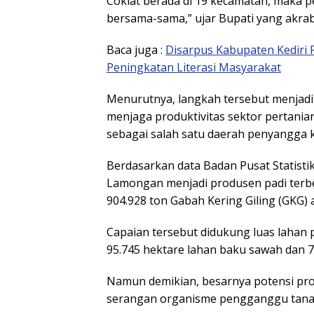
Coklat berada di 19 kecamatan, maka p
bersama-sama,” ujar Bupati yang akrab
Baca juga :
Disarpus Kabupaten Kediri 
Peningkatan Literasi Masyarakat
Menurutnya, langkah tersebut menjadi
menjaga produktivitas sektor pertani
sebagai salah satu daerah penyangga 
Berdasarkan data Badan Pusat Statisti
Lamongan menjadi produsen padi terbe
904.928 ton Gabah Kering Giling (GKG) 
Capaian tersebut didukung luas lahan pe
95.745 hektare lahan baku sawah dan 7
Namun demikian, besarnya potensi prod
serangan organisme pengganggu tanam