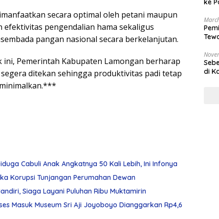
ke P
dimanfaatkan secara optimal oleh petani maupun
March
efektivitas pengendalian hama sekaligus
Pemi
Tewa
embada pangan nasional secara berkelanjutan.
Bala
Nove
k ini, Pemerintah Kabupaten Lamongan berharap
Sebe
di K
egera ditekan sehingga produktivitas padi tetap
iminimalkan.***
duga Cabuli Anak Angkatnya 50 Kali Lebih, Ini Infonya
gka Korupsi Tunjangan Perumahan Dewan
diri, Siaga Layani Puluhan Ribu Muktamirin
ses Masuk Museum Sri Aji Joyoboyo Dianggarkan Rp4,6