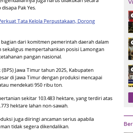
engendaliannya juga harus dilakukan secara
V
 disapa Pak Yes.
Perkuat Tata Kelola Perpustakaan, Dorong
 bagian dari komitmen pemerintah daerah dalam
an sekaligus mempertahankan posisi Lamongan
ketahanan pangan nasional.
k (BPS) Jawa Timur tahun 2025, Kabupaten
sar di Jawa Timur dengan produksi mencapai
atau mendekati 950 ribu ton.
rtanian sekitar 103.483 hektare, yang terdiri atas
.773 hektare lahan non-sawah.
uksi juga diiringi ancaman serius apabila
Ber
an tidak segera dikendalikan.