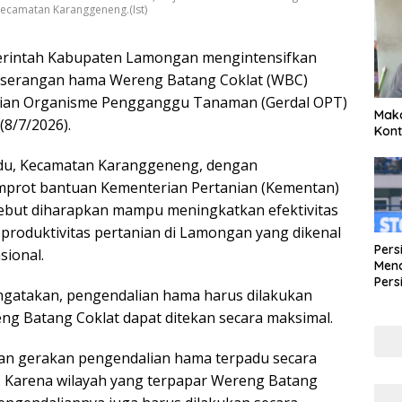
ecamatan Karanggeneng.(Ist)
rintah Kabupaten Lamongan mengintensifkan
 serangan hama Wereng Batang Coklat (WBC)
ian Organisme Pengganggu Tanaman (Gerdal OPT)
Maka
(8/7/2026).
Kont
adu, Kecamatan Karanggeneng, dengan
prot bantuan Kementerian Pertanian (Kementan)
ebut diharapkan mampu meningkatkan efektivitas
produktivitas pertanian di Lamongan yang dikenal
Pers
sional.
Mena
Pers
gatakan, pengendalian hama harus dilakukan
Lew
Pena
ng Batang Coklat dapat ditekan secara maksimal.
nakan gerakan pengendalian hama terpadu secara
. Karena wilayah yang terpapar Wereng Batang