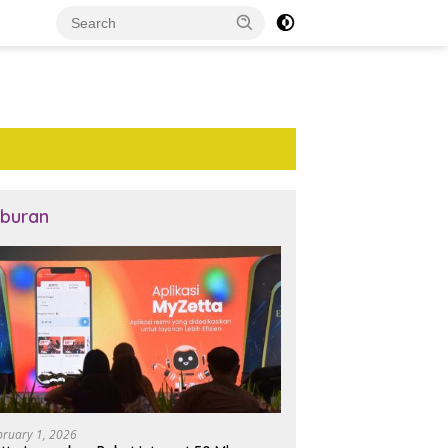
iburan
bruary 1, 2026