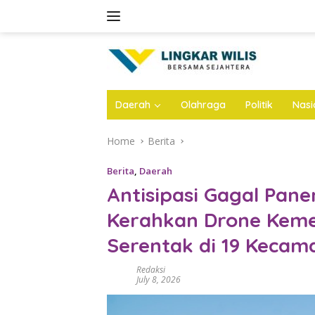
Skip
to
content
Daerah
Olahraga
Politik
Nasi
Home
Berita
Berita
,
Daerah
Antisipasi Gagal Pa
Kerahkan Drone Kem
Serentak di 19 Kecam
Redaksi
July 8, 2026