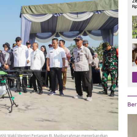
Ze
Rp
R
Ber
hli Wakil Menteri Pertanian RI, Mujiburrahman menerbangkan