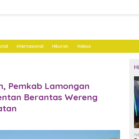
onal
Internasional
Hiburan
Videos
H
nen, Pemkab Lamongan
entan Berantas Wereng
atan
Fe