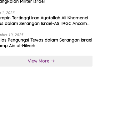
angkalan Militer Israel
 1, 2026
mpin Tertinggi Iran Ayatollah Ali Khamenei
s dalam Serangan Israel-AS, IRGC Ancam
san Tegas
mber 19, 2025
las Pengungsi Tewas dalam Serangan Israel
amp Ain al-Hilweh
View More