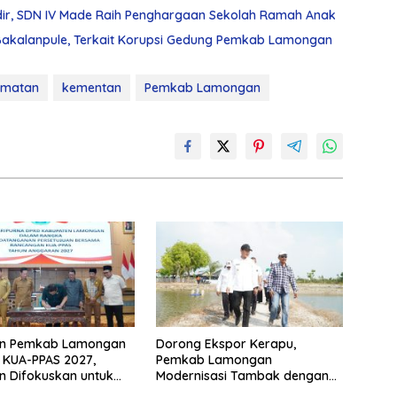
ir, SDN IV Made Raih Penghargaan Sekolah Ramah Anak
 Bakalanpule, Terkait Korupsi Gedung Pemkab Lamongan
amatan
kementan
Pemkab Lamongan
n Pemkab Lamongan
Dorong Ekspor Kerapu,
 KUA-PPAS 2027,
Pemkab Lamongan
 Difokuskan untuk
Modernisasi Tambak dengan
unan dan Pelayanan
Teknologi IoT dan Aerator