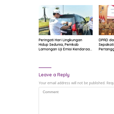
Publik
Peringati Hari Lingkungan
DPRD da
Hidup Sedunia, Pemkab
Sepakat
Lamongan Uji Emisi Kendaraan
Pertang
Dinas, Mayoritas Lolos Standar
Pelaksa
Leave a Reply
Your email address will not be published.
Requ