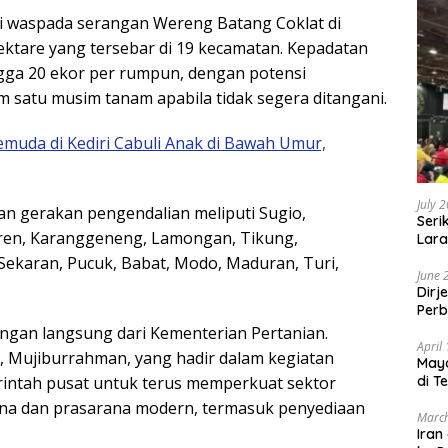
ori waspada serangan Wereng Batang Coklat di
ktare yang tersebar di 19 kecamatan. Kepadatan
ngga 20 ekor per rumpun, dengan potensi
 satu musim tanam apabila tidak segera ditangani.
muda di Kediri Cabuli Anak di Bawah Umur,
July 
n gerakan pengendalian meliputi Sugio,
Seri
aren, Karanggeneng, Lamongan, Tikung,
Lara
Sebu
Sekaran, Pucuk, Babat, Modo, Maduran, Turi,
June 
Dirj
Perb
ngan langsung dari Kementerian Pertanian.
April
I, Mujiburrahman, yang hadir dalam kegiatan
May
di T
ntah pusat untuk terus memperkuat sektor
ana dan prasarana modern, termasuk penyediaan
March
Iran