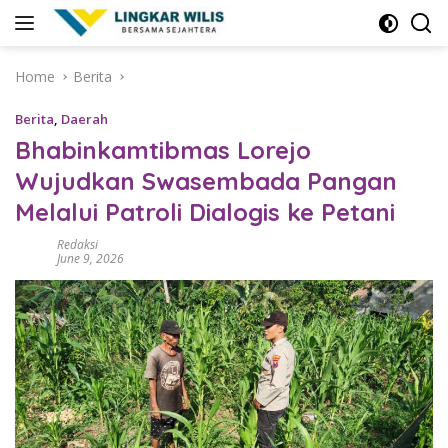
Skip
to
content
Home
Berita
Berita
,
Daerah
Bhabinkamtibmas Lorejo
Wujudkan Swasembada Pangan
Melalui Patroli Dialogis ke Petani
Redaksi
June 9, 2026