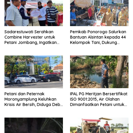
Sadarestuwati Serahkan
Pemkab Ponorogo Salurkan
Combine Harvester untuk
Bantuan Alsintan kepada 44
Petani Jombang, Ingatkan
Kelompok Tani, Dukung
Bantuan Tak Boleh Dijual
Swasembada Pangan
Petani dan Peternak
IPAL PG Meritjan Bersertifikat
Moronyamplung Keluhkan
ISO 9001:2015, Air Olahan
Krisis Air Bersih, Diduga Debit
Dimanfaatkan Petani untuk
HIPPA Tersedot Kebutuhan
Irigasi Sawah
Industri