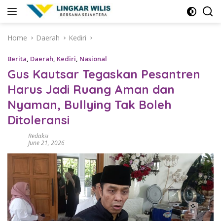
Skip
to
content
Home
Daerah
Kediri
Berita
,
Daerah
,
Kediri
,
Nasional
Gus Kautsar Tegaskan Pesantren
Harus Jadi Ruang Aman dan
Nyaman, Bullying Tak Boleh
Ditoleransi
Redaksi
June 21, 2026