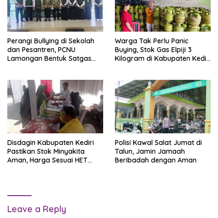
Perangi Bullying di Sekolah
Warga Tak Perlu Panic
dan Pesantren, PCNU
Buying, Stok Gas Elpiji 3
Lamongan Bentuk Satgas
Kilogram di Kabupaten Kediri
Jaga Anak NU
Dipastikan Aman
Disdagin Kabupaten Kediri
Polisi Kawal Salat Jumat di
Pastikan Stok Minyakita
Talun, Jamin Jamaah
Aman, Harga Sesuai HET
Beribadah dengan Aman
Rp15.700 per Liter
Leave a Reply