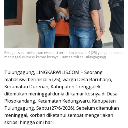
Petugas saat melakukan evakuasi terhadap jenazah S (25) yang ditemukan
meninggal dunia di kamar kosnya (Humas Polres Tulungagung)
Tulungagung, LINGKARWILIS.COM – Seorang
mahasiswi berinisial S (25), warga Desa Baruharjo,
Kecamatan Durenan, Kabupaten Trenggalek,
ditemukan meninggal dunia di kamar kosnya di Desa
Plosokandang, Kecamatan Kedungwaru, Kabupaten
Tulungagung, Sabtu (27/6/2026). Sebelum ditemukan
meninggal, korban diketahui sempat mengerjakan
skripsi hingga dini hari.