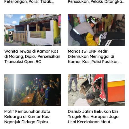
Peterongan, Polisi: Tidak
Penusukan, Pelaku Ditangkap
Ditemukan Tanda Kekerasan
Warga
Wanita Tewas di Kamar Kos
Mahasiswi UNP Kediri
di Malang, Dipicu Perselisihan
Ditemukan Meninggal di
Transaksi Open BO
Kamar Kos, Polisi Pastikan
Tidak Ada Unsur Kekerasan
Motif Pembunuhan Satu
Dishub Jatim Bekukan Izin
Keluarga di Kamar Kos
Trayek Bus Harapan Jaya
Nganjuk Diduga Dipicu
Usai Kecelakaan Maut
Cemburu
Tewaskan Dua Mahasiswi