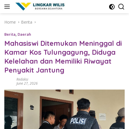
Skip
to
content
Home
Berita
Berita
,
Daerah
Mahasiswi Ditemukan Meninggal di
Kamar Kos Tulungagung, Diduga
Kelelahan dan Memiliki Riwayat
Penyakit Jantung
Redaksi
June 27, 2026