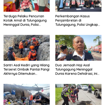
Terduga Pelaku Pencurian
Perkembangan Kasus
Kotak Amal di Tulungagung
Penjambretan di
Meninggal Dunia, Polisi
Tulungagung, Polisi Ungkap
Hentikan Penyelidikan
Korban Lansia Meninggal
Dunia
Santri Asal Kediri yang Hilang
Dua Jemaah Haji Asal
Terseret Ombak Pantai Pangi
Tulungagung Meninggal
Akhirnya Ditemukan
Dunia Karena Dehidrasi, Ini
Meninggal Dunia
Identitasnya