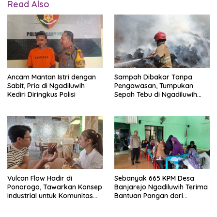
Read Also
Ancam Mantan Istri dengan
Sampah Dibakar Tanpa
Sabit, Pria di Ngadiluwih
Pengawasan, Tumpukan
Kediri Diringkus Polisi
Sepah Tebu di Ngadiluwih
Kediri Terbakar
Vulcan Flow Hadir di
Sebanyak 665 KPM Desa
Ponorogo, Tawarkan Konsep
Banjarejo Ngadiluwih Terima
Industrial untuk Komunitas
Bantuan Pangan dari
dan Pekerja Kreatif
Pemerintah