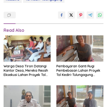
Read Also
Warga Desa Tiron Datangi
Pembayaran Ganti Rugi
Kantor Desa, Mereka Resah
Pembebasan Lahan Proyek
Eksekusi Lahan Proyek Tol
Tol Kediri-Tulungagung
Kediri–Tulungagung Mandek,
Molor, Warga Dusun Petuk,
Begini Jawaban Bu Kades
Desa Puhrubuh, Kecamatan
Semen Tuntut ada Kenaikan