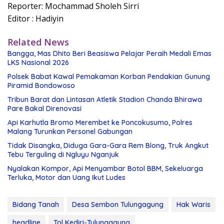
Reporter: Mochammad Sholeh Sirri
Editor : Hadiyin
Related News
Bangga, Mas Dhito Beri Beasiswa Pelajar Peraih Medali Emas
LKS Nasional 2026
Polsek Babat Kawal Pemakaman Korban Pendakian Gunung
Piramid Bondowoso
Tribun Barat dan Lintasan Atletik Stadion Chanda Bhirawa
Pare Bakal Direnovasi
Api Karhutla Bromo Merembet ke Poncokusumo, Polres
Malang Turunkan Personel Gabungan
Tidak Disangka, Diduga Gara-Gara Rem Blong, Truk Angkut
Tebu Terguling di Ngluyu Nganjuk
Nyalakan Kompor, Api Menyambar Botol BBM, Sekeluarga
Terluka, Motor dan Uang Ikut Ludes
Bidang Tanah
Desa Sembon Tulungagung
Hak Waris
headline
Tol Kediri-Tulungagung