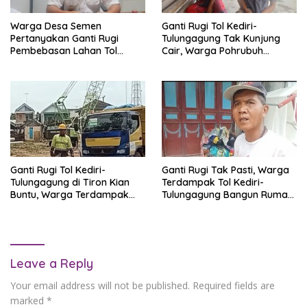
Warga Desa Semen
Ganti Rugi Tol Kediri-
Pertanyakan Ganti Rugi
Tulungagung Tak Kunjung
Pembebasan Lahan Tol
Cair, Warga Pohrubuh
Kediri-Tulungagung,
Terjebak Utang
Bertahun-tahun Tidak Jelas
Ganti Rugi Tol Kediri-
Ganti Rugi Tak Pasti, Warga
Tulungagung di Tiron Kian
Terdampak Tol Kediri-
Buntu, Warga Terdampak
Tulungagung Bangun Rumah
Tuntut Kepastian
dengan Biaya Sendiri
Leave a Reply
Your email address will not be published.
Required fields are
marked
*