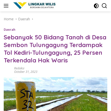
Skip
to
content
Home
Daerah
Daerah
Sebanyak 50 Bidang Tanah di Desa
Sembon Tulungagung Terdampak
Tol Kediri-Tulungagung, 25 Persen
Terkendala Hak Waris
Redaksi
October 31, 2023