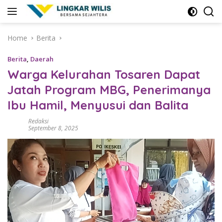
Skip
to
content
Home
Berita
Berita
,
Daerah
Warga Kelurahan Tosaren Dapat
Jatah Program MBG, Penerimanya
Ibu Hamil, Menyusui dan Balita
Redaksi
September 8, 2025