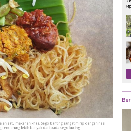
Ze
Rp
R
Ber
lah satu makanan khas. Sego banting sangat mirip dengan nasi
ng cenderung lebih banyak dari pada sego kucing