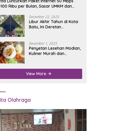
tta Luncurkan Paket Internet 50 Mbps
100 Ribu per Bulan, Sasar UMKM dan
umah Tangga
December 22, 2025
Libur Akhir Tahun di Kota
Batu, Ini Deretan
Campground Favorit untuk
Wisata Alam
December 1, 2025
Penyetan Lesehan Modian,
Kuliner Murah dan
Mengenyangkan di Depan
Kantor Disdukcapil
Nganjuk
View More
ita Olahraga