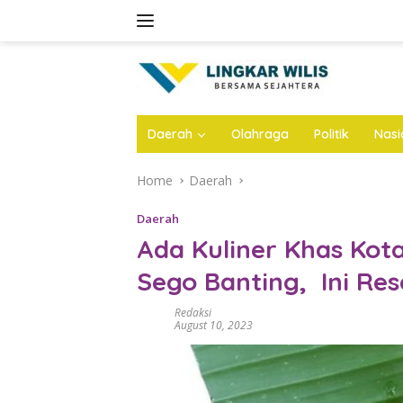
Skip
to
content
Daerah
Olahraga
Politik
Nasi
Home
Daerah
Daerah
Ada Kuliner Khas Ko
Sego Banting, Ini Re
Redaksi
August 10, 2023