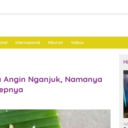
onal
Internasional
Hiburan
Videos
H
ta Angin Nganjuk, Namanya
sepnya
Fe