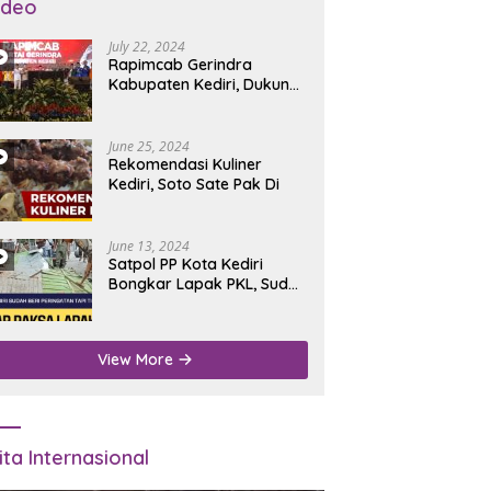
ideo
July 22, 2024
Rapimcab Gerindra
Kabupaten Kediri, Dukung
Dhito Kembali Jadi Bupati
June 25, 2024
Rekomendasi Kuliner
Kediri, Soto Sate Pak Di
June 13, 2024
Satpol PP Kota Kediri
Bongkar Lapak PKL, Sudah
Diperingatkan Tapi Tidak
Digubris
View More
ita Internasional