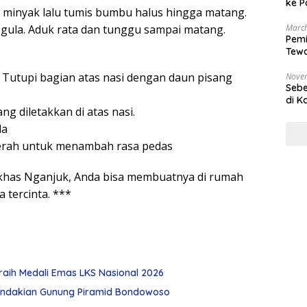
ke P
 minyak lalu tumis bumbu halus hingga matang.
 gula. Aduk rata dan tunggu sampai matang.
March
Pemi
Tewa
Bala
 Tutupi bagian atas nasi dengan daun pisang
Nove
Sebe
di K
g diletakkan di atas nasi.
da
merah untuk menambah rasa pedas
khas Nganjuk, Anda bisa membuatnya di rumah
 tercinta. ***
raih Medali Emas LKS Nasional 2026
ndakian Gunung Piramid Bondowoso