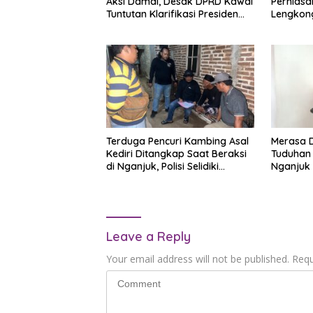
Aksi Damai, Desak DPRD Kawal
Perhiasan
Tuntutan Klarifikasi Presiden
Lengkon
soal Istilah “Londo Ireng”
Pelaku 
Terduga Pencuri Kambing Asal
Merasa 
Kediri Ditangkap Saat Beraksi
Tuduhan 
di Nganjuk, Polisi Selidiki
Nganjuk
Keterlibatan di Belasan Kasus
Laporan
Leave a Reply
Your email address will not be published.
Requ