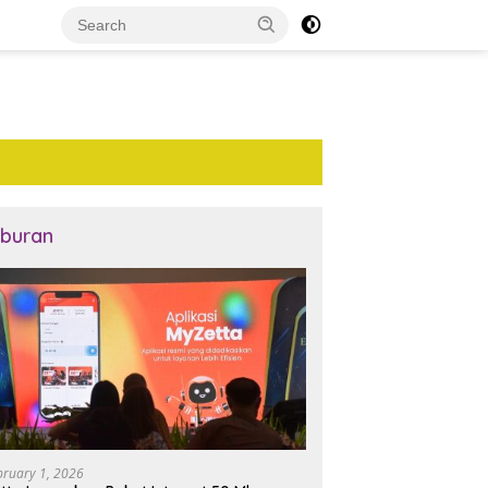
iburan
bruary 1, 2026