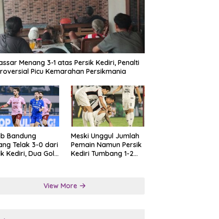
ssar Menang 3-1 atas Persik Kediri, Penalti
roversial Picu Kemarahan Persikmania
ib Bandung
Meski Unggul Jumlah
ng Telak 3-0 dari
Pemain Namun Persik
ik Kediri, Dua Gol
Kediri Tumbang 1-2
at Tendangan
dari Persis Solo
lti
View More