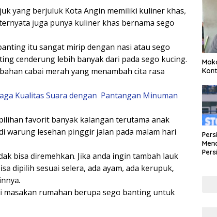
uk yang berjuluk Kota Angin memiliki kuliner khas,
i ternyata juga punya kuliner khas bernama sego
anting itu sangat mirip dengan nasi atau sego
ting cenderung lebih banyak dari pada sego kucing.
Maka
tambahan cabai merah yang menambah cita rasa
Kont
ri, Jaga Kualitas Suara dengan Pantangan Minuman
ilihan favorit banyak kalangan terutama anak
di warung lesehan pinggir jalan pada malam hari
Pers
Mena
Pers
dak bisa diremehkan. Jika anda ingin tambah lauk
Lew
sa dipilih sesuai selera, ada ayam, ada kerupuk,
Pena
innya.
ri masakan rumahan berupa sego banting untuk