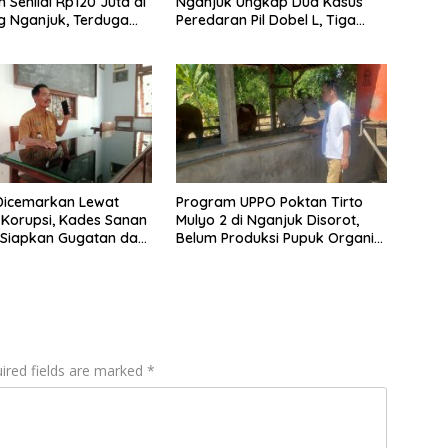
 Senilai Rp120 Juta di
Nganjuk Ungkap Dua Kasus
g Nganjuk, Terduga
Peredaran Pil Dobel L, Tiga
Diamankan
Terduga Pelaku Diamankan
Dicemarkan Lewat
Program UPPO Poktan Tirto
Korupsi, Kades Sanan
Mulyo 2 di Nganjuk Disorot,
 Siapkan Gugatan dan
Belum Produksi Pupuk Organik
 ke APH
Sejak 2023
ired fields are marked
*