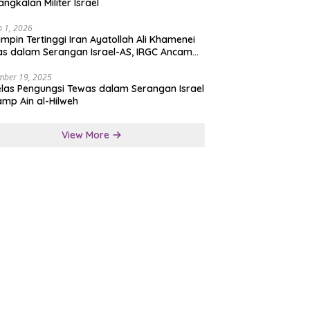
angkalan Militer Israel
 1, 2026
mpin Tertinggi Iran Ayatollah Ali Khamenei
s dalam Serangan Israel-AS, IRGC Ancam
san Tegas
mber 19, 2025
las Pengungsi Tewas dalam Serangan Israel
amp Ain al-Hilweh
View More