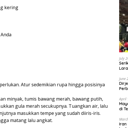
ng kering
a Anda
July 
Seri
Lara
Sebu
June 
Dirj
perlukan. Atur sedemikian rupa hingga posisinya
Perb
an minyak, tumis bawang merah, bawang putih,
April
May
sukkan gula merah secukupnya. Tuangkan air, lalu
di T
jutnya masukkan tempe yang sudah diiris-iris.
March
gga matang lalu angkat.
Iran