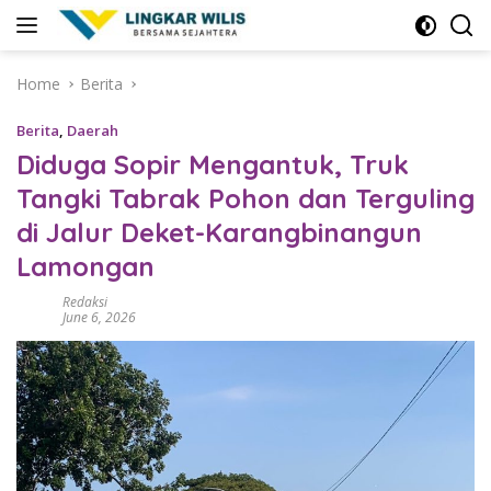
Skip
to
content
Home
Berita
Berita
,
Daerah
Diduga Sopir Mengantuk, Truk
Tangki Tabrak Pohon dan Terguling
di Jalur Deket-Karangbinangun
Lamongan
Redaksi
June 6, 2026