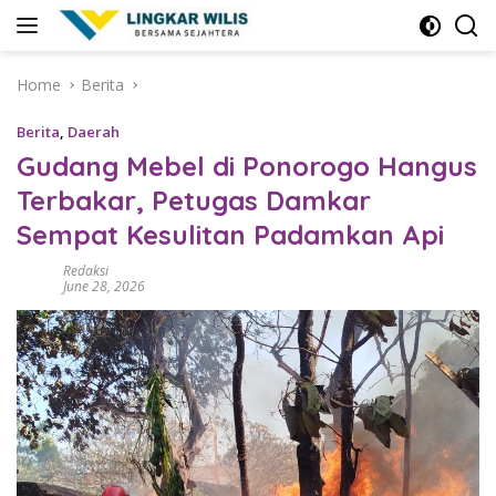
Skip
to
content
Home
Berita
Berita
,
Daerah
Gudang Mebel di Ponorogo Hangus
Terbakar, Petugas Damkar
Sempat Kesulitan Padamkan Api
Redaksi
June 28, 2026