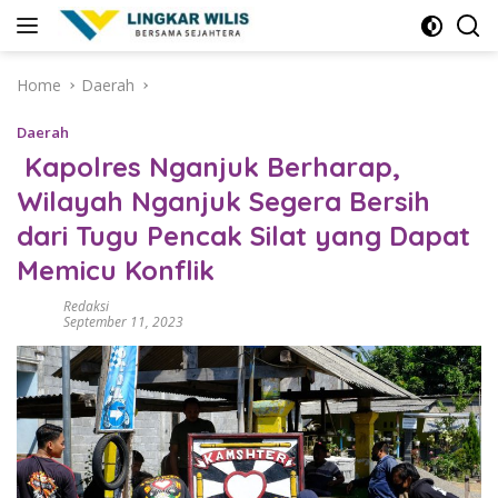
Skip
to
content
Home
Daerah
Daerah
Kapolres Nganjuk Berharap,
Wilayah Nganjuk Segera Bersih
dari Tugu Pencak Silat yang Dapat
Memicu Konflik
Redaksi
September 11, 2023