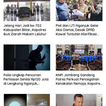
Jelang Hari Jadi ke-702
PWI dan IJTI Nganjuk Gelar
Kabupaten Blitar, Kapolres
Aksi Damai, Desak DPRD
Ikuti Ziarah Makam Leluhur
Kawal Tuntutan Klarifikasi
Presiden soal Istilah “Londo
Ireng”
Polisi Ungkap Pencurian
KNPI Jombang Gandeng
Perhiasan Senilai Rp120 Juta
Polres Perkuat Pencegahan
di Lengkong Nganjuk,
Kenakalan Remaja, Kapolres:
Terduga Pelaku Diamankan
Mencegah Lebih Baik
daripada Menindak